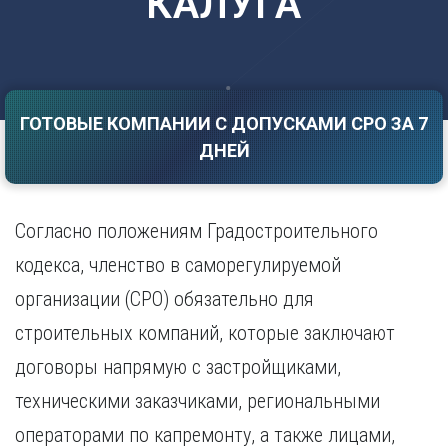
КАЛУГА
Саратов
Волгоград
Севастополь
Воронеж
Симферополь
Е
Смоленск
Екатеринбург
Сочи
ГОТОВЫЕ КОМПАНИИ С ДОПУСКАМИ СРО ЗА 7
Ставрополь
И
ДНЕЙ
Т
Иваново
Ижевск
Тамбов
Иркутск
Тверь
Согласно положениям Градостроительного
Тольятти
К
кодекса, членство в саморегулируемой
Томск
Казань
организации (СРО) обязательно для
Тула
Калининград
Тюмень
строительных компаний, которые заключают
Калуга
У
Кемерово
договоры напрямую с застройщиками,
Киров
Улан-Удэ
техническими заказчиками, региональными
Краснодар
Ульяновск
операторами по капремонту, а также лицами,
Красноярск
Уфа