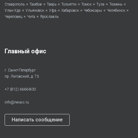
•
•
•
•
•
•
•
Ставрополь
Тамбов
Тверь
Тольятти
Томск
Тула
Тюмень
•
•
•
•
•
•
Улан-Удэ
Ульяновск
Уфа
Хабаровск
Чебоксары
Челябинск
•
•
Череповец
Чита
Ярославль
Главный офис
г. Санкт-Петербург
пр. Лиговский, д. 73
+7 (812) 6666-800
info@neva-c.ru
Написать сообщение