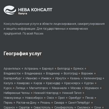
Калуга
Консультационные услуги в области лицензирования, саморегулирования
и защиты информации. Для государственных и коммерческих
предприятий. По всей России.
География услуг
•
•
•
•
•
Архангельск
Астрахань
Барнаул
Белгород
Брянск
•
•
•
•
•
Владивосток
Владикавказ
Владимир
Волгоград
Воронеж
•
•
•
•
•
•
Екатеринбург
Иваново
Ижевск
Иркутск
Казань
Калининград
•
•
•
•
•
•
Калуга
Кемерово
Киров
Краснодар
Красноярск
Курган
•
•
•
•
•
•
Курск
Липецк
Магнитогорск
Махачкала
Москва
Мурманск
•
•
•
Набережные Челны
Нижний Новгород
Нижний Тагил
•
•
•
•
•
•
Новокузнецк
Новосибирск
Омск
Орел
Оренбург
Пенза
•
•
•
•
•
Пермь
Ростов-на-Дону
Рязань
Самара
Санкт-Петербург
•
•
•
•
•
•
Саранск
Саратов
Севастополь
Симферополь
Смоленск
Сочи