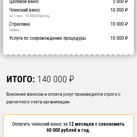
Целевой взнос
5 000
₽
й уровень ответственности:
Не требуется
Членский взнос
10 000
₽
за 1 мес.
,
10 000
₽/месяц
Предоставление специалистов НРС
Сертификат ISO 9001
Сертификат ISO 14001
Сертификат OHSAS 18001
Страховка
14 500
14 500
14 500
10 000
0
₽
₽
₽
₽
₽
0
ISO 9001
ISO 14001
OHSAS 18001
Нужна
₽ за человека
Услуги по сопровождению процедуры
10 000
₽
ИТОГО:
140 000
₽
Внесение взносов и оплата услуг производятся строго с
расчетного счета организации.
Оплатить членский взнос за
12 месяцев
и
сэкономить
60 000
рублей в год.