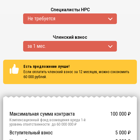
Специалисты НРС
Не требуется
Членский взнос
за 1 мес.
Есть предложение лучше!
Если оплатить членский взнос за 12 месяцев, можно сэкономить
60 000
рублей.
Сертификаты
ISO 9001
ISO 14001
OHSAS 18001
Максимальная сумма контракта
100 000
₽
Компенсационный фонд возмещения вреда
1
-й
уровень ответственности:
до 60 000 000 ₽
Участие в гос. тендерах и аукционах
Вступительный взнос
5 000
0
₽
₽
Компенсационный фонд договорных обязательств
0
-