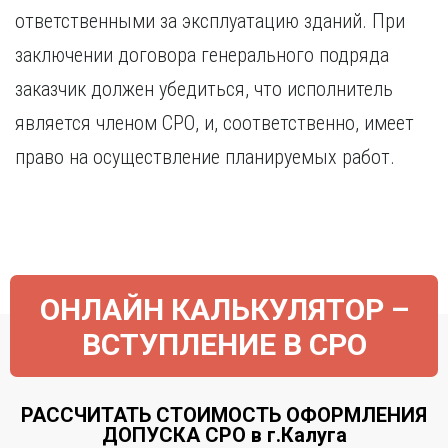
Курган
ответственными за эксплуатацию зданий. При
Х
Курск
заключении договора генерального подряда
Хабаровск
Л
заказчик должен убедиться, что исполнитель
Ч
Липецк
Чебоксары
является членом СРО, и, соответственно, имеет
М
Челябинск
право на осуществление планируемых работ.
Магнитогорск
Череповец
Махачкала
Чита
Мурманск
Я
Н
Ярославль
Набережные Челны
Нижний Новгород
ОНЛАЙН КАЛЬКУЛЯТОР –
Нижний Тагил
ВСТУПЛЕНИЕ В СРО
Новокузнецк
Новосибирск
РАССЧИТАТЬ СТОИМОСТЬ ОФОРМЛЕНИЯ
ДОПУСКА СРО в г.Калуга